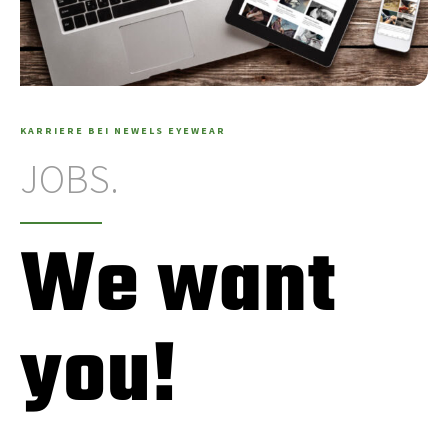
KARRIERE BEI NEWELS EYEWEAR
JOBS.
We want
you!