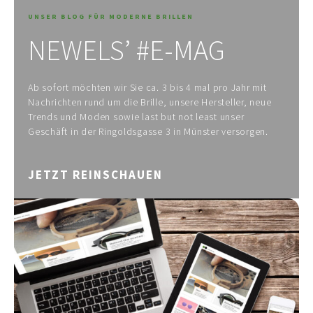
UNSER BLOG FÜR MODERNE BRILLEN
NEWELS’ #E-MAG
Ab sofort möchten wir Sie ca. 3 bis 4 mal pro Jahr mit
Nachrichten rund um die Brille, unsere Hersteller, neue
Trends und Moden sowie last but not least unser
Geschäft in der Ringoldsgasse 3 in Münster versorgen.
JETZT REINSCHAUEN