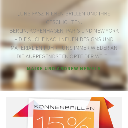
„UNS FASZINIEREN
BRILLEN UND IHRE
GESCHICHTEN.
BERLIN, KOPENHAGEN, PARIS UND NEW YORK
–
DIE SUCHE
NACH NEUEN DESIGNS UND
MATERIALIEN
FÜHRT UNS IMMER WIEDER AN
DIE AUFREGENDSTEN ORTE DER WELT. „
MAIKE UND ANDREW NEWELS